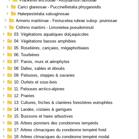
Frankenio ericifoliae - Astydamion latifoliae
Carici glareosae - Puccinellietalia phryganoidis
Halerpestetalia salsuginosae
Armerio maritimae - Festucetea rubrae subsp. pruinosae
Crithmo maritimi - Limonietea pseudominuti
03: Végétations aquatiques dulçaquicoles
04: Végétations basses amphibies
05: Roselières, cariçaies, mégaphorbiaies
06: Tourbières
07: Parois, murs et aérophytes
08: Dalles, sables et éboulis
09: Pelouses, steppes & savanes
10: Ourlets et sous-bois
11: Pelouses arctico-alpines
12: Prairies
13: Cultures, friches & clairières forestières eutrophiles
14: Landes, cistaies & garrigues
15: Buissons et haies arbustives
16: Arbres pionniers des zonobiomes tempérés
17: Arbres climaciques du zonobiome tempéré froid
18: Arbres climaciques du zonobiome tempéré modal