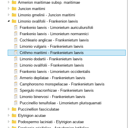
Armerion maritimae subsp. maritimae
Juncion maritimi
Limonio gmelinii - Juncion maritimi
Limonio ovalifolii - Frankenion laevis
Frankenio laevis - Limonietum auriculiursifoli
Frankenio laevis - Limonietum normannici
Cochleario anglicae - Frankenietum laevis
Limonio vulgaris - Frankenietum laevis
Crithmo maritimi - Frankenietum laevis
Limonio dodartii - Frankenietum laevis
Limonio ovalifolii - Frankenietum laevis
Frankenio laevis - Limonietum occidentalis
Armerio depilatae - Frankenietum laevis
Camphorosmo monspeliacae - Frankenietum laevis
Spergulo macrorrhizae - Frankenietum laevis
Limonio binervosi - Frankenietum laevis
Puccinellio tenuifoliae - Limonietum plurisquamati
Puccinellion fasciculatae
Elytrigion acutae
Podospermo laciniati - Elytrigion acutae