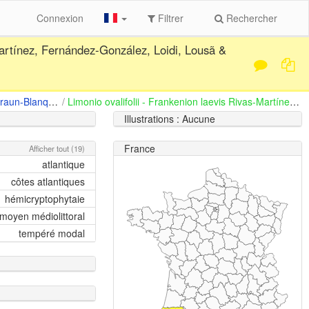
Connexion
Filtrer
Rechercher
rtínez, Fernández-González, Loidi, Lousã &
Juncetalia maritimi Braun-Blanquet 1931 em. Julve 1992 ex 1993
/
Limonio ovalifolii - Frankenion laevis Rivas-Martínez, Fernández-González, Loidi, Lousã & Penas 2001
Illustrations : Aucune
France
Afficher tout (19)
atlantique
côtes atlantiques
hémicryptophytaie
moyen médiolittoral
tempéré modal