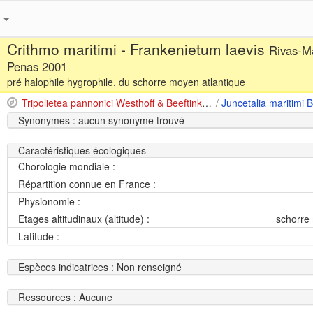
s
Crithmo maritimi - Frankenietum laevis
Rivas-Ma
Penas 2001
pré halophile hygrophile, du schorre moyen atlantique
Tripolietea pannonici Westhoff & Beeftink in Westhoff, van Leeuwen & Adriani 1962
/
Synonymes : aucun synonyme trouvé
Caractéristiques écologiques
Chorologie mondiale :
Répartition connue en France :
Physionomie :
Etages altitudinaux (altitude) :
schorre 
Latitude :
Espèces indicatrices : Non renseigné
Ressources : Aucune