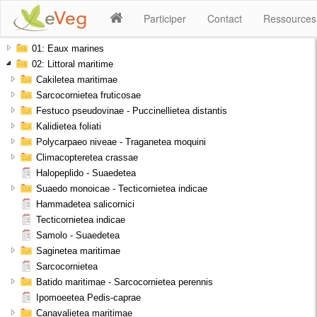
Participer
Contact
Ressource
01: Eaux marines
02: Littoral maritime
Cakiletea maritimae
Sarcocornietea fruticosae
Festuco pseudovinae - Puccinellietea distantis
Kalidietea foliati
Polycarpaeo niveae - Traganetea moquini
Climacopteretea crassae
Halopeplido - Suaedetea
Suaedo monoicae - Tecticornietea indicae
Hammadetea salicornici
Tecticornietea indicae
Samolo - Suaedetea
Saginetea maritimae
Sarcocornietea
Batido maritimae - Sarcocornietea perennis
Ipomoeetea Pedis-caprae
Canavalietea maritimae