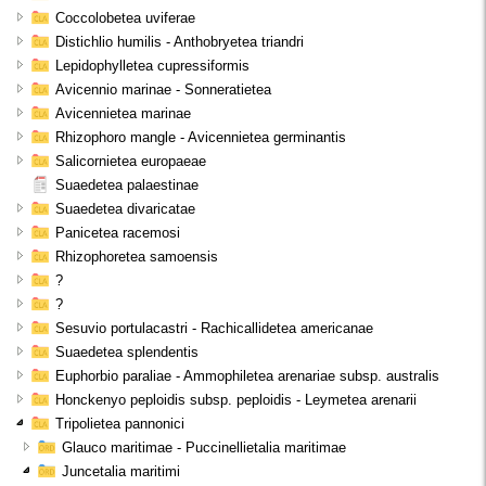
Coccolobetea uviferae
Distichlio humilis - Anthobryetea triandri
Lepidophylletea cupressiformis
Avicennio marinae - Sonneratietea
Avicennietea marinae
Rhizophoro mangle - Avicennietea germinantis
Salicornietea europaeae
Suaedetea palaestinae
Suaedetea divaricatae
Panicetea racemosi
Rhizophoretea samoensis
?
?
Sesuvio portulacastri - Rachicallidetea americanae
Suaedetea splendentis
Euphorbio paraliae - Ammophiletea arenariae subsp. australis
Honckenyo peploidis subsp. peploidis - Leymetea arenarii
Tripolietea pannonici
Glauco maritimae - Puccinellietalia maritimae
Juncetalia maritimi