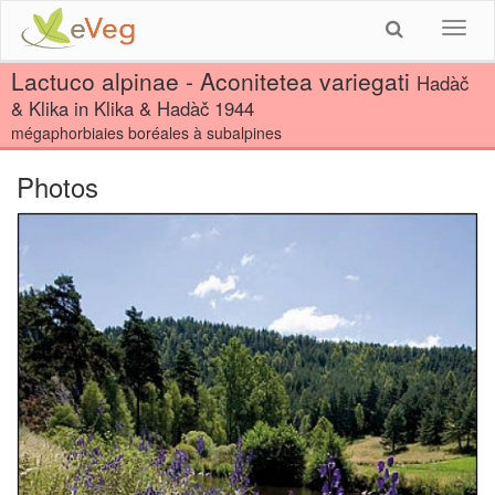
Toggl
navig
Lactuco alpinae - Aconitetea variegati
Hadàč
& Klika in Klika & Hadàč 1944
mégaphorbiaies boréales à subalpines
Photos