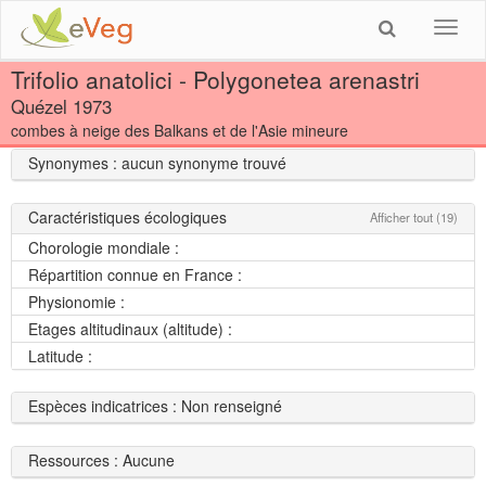
Toggl
navig
Trifolio anatolici - Polygonetea arenastri
Quézel 1973
combes à neige des Balkans et de l'Asie mineure
Synonymes : aucun synonyme trouvé
Caractéristiques écologiques
Afficher tout (19)
Chorologie mondiale :
Répartition connue en France :
Physionomie :
Etages altitudinaux (altitude) :
Latitude :
Espèces indicatrices : Non renseigné
Ressources : Aucune