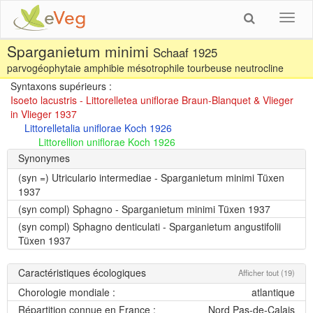
Toggl
navig
Sparganietum minimi
Schaaf 1925
parvogéophytaie amphibie mésotrophile tourbeuse neutrocline
Syntaxons supérieurs :
Isoeto lacustris - Littorelletea uniflorae Braun-Blanquet & Vlieger
in Vlieger 1937
Littorelletalia uniflorae Koch 1926
Littorellion uniflorae Koch 1926
Synonymes
(syn =)
Utriculario intermediae - Sparganietum minimi Tüxen
1937
(syn compl)
Sphagno - Sparganietum minimi Tüxen 1937
(syn compl)
Sphagno denticulati - Sparganietum angustifolii
Tüxen 1937
Caractéristiques écologiques
Afficher tout (19)
Chorologie mondiale :
atlantique
Répartition connue en France :
Nord Pas-de-Calais