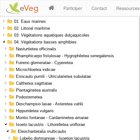
Participer
Contact
Ressource
01: Eaux marines
02: Littoral maritime
03: Végétations aquatiques dulçaquicoles
04: Végétations basses amphibies
Nasturtietea officinalis
Rhamphicarpo fistulosae - Hygrophiletea senegalensis
Fuireno glomeratae - Cyperetea
Microchloetea indicae
Eriocaulo pumili - Utricularietea subulatae
Calthetea sagittatae
Plantaginetea australis
Podostemetea
Deschampsio laxae - Asteretea vahlii
Hippuridetea vulgaris
Montio fontanae - Cardaminetea amarae
Isoeto lacustris - Littorelletea uniflorae
Eleocharitetalia multicaulis
Lobelio dortmannae - Isoetion lacustris