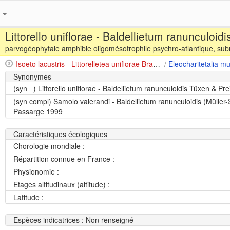
s
Littorello uniflorae - Baldellietum ranunculoid
parvogéophytaie amphibie oligomésotrophile psychro-atlantique, sub
Isoeto lacustris - Littorelletea uniflorae Braun-Blanquet & Vlieger in Vlieger 1937
/
Synonymes
(syn =)
Littorello uniflorae - Baldellietum ranunculoidis Tüxen & Pr
(syn compl)
Samolo valerandi - Baldellietum ranunculoidis (Müller-
Passarge 1999
Caractéristiques écologiques
Chorologie mondiale :
Répartition connue en France :
Physionomie :
Etages altitudinaux (altitude) :
Latitude :
Espèces indicatrices : Non renseigné