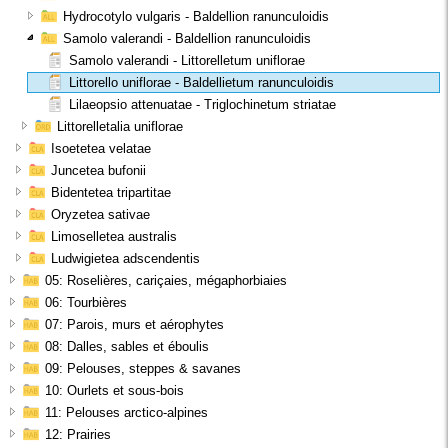
Hydrocotylo vulgaris - Baldellion ranunculoidis
Samolo valerandi - Baldellion ranunculoidis
Samolo valerandi - Littorelletum uniflorae
Littorello uniflorae - Baldellietum ranunculoidis
Lilaeopsio attenuatae - Triglochinetum striatae
Littorelletalia uniflorae
Isoetetea velatae
Juncetea bufonii
Bidentetea tripartitae
Oryzetea sativae
Limoselletea australis
Ludwigietea adscendentis
05: Roselières, cariçaies, mégaphorbiaies
06: Tourbières
07: Parois, murs et aérophytes
08: Dalles, sables et éboulis
09: Pelouses, steppes & savanes
10: Ourlets et sous-bois
11: Pelouses arctico-alpines
12: Prairies