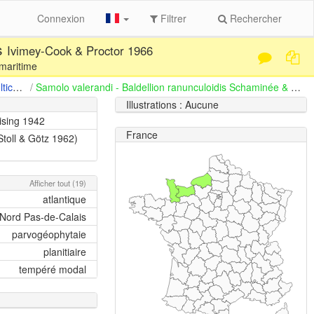
Connexion
Filtrer
Rechercher
is
Ivimey-Cook & Proctor 1966
maritime
Eleocharitetalia multicaulis de Foucault 2010
/
Samolo valerandi - Baldellion ranunculoidis Schaminée & Westhoff 1990 in Schaminée, Westhoff & Arts 1992
Illustrations : Aucune
eising 1942
France
Stoll & Götz 1962)
Afficher tout (19)
atlantique
Nord Pas-de-Calais
parvogéophytaie
planitiaire
tempéré modal