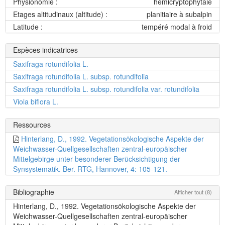
Physionomie :
hémicryptophytaie
Etages altitudinaux (altitude) :
planitiaire à subalpin
Latitude :
tempéré modal à froid
Espèces indicatrices
Saxifraga rotundifolia L.
Saxifraga rotundifolia L. subsp. rotundifolia
Saxifraga rotundifolia L. subsp. rotundifolia var. rotundifolia
Viola biflora L.
Ressources
Hinterlang, D., 1992. Vegetationsökologische Aspekte der
Weichwasser-Quellgesellschaften zentral-europäischer
Mittelgebirge unter besonderer Berücksichtigung der
Synsystematik. Ber. RTG, Hannover, 4: 105-121.
Bibliographie
Afficher tout (8)
Hinterlang, D., 1992. Vegetationsökologische Aspekte der
Weichwasser-Quellgesellschaften zentral-europäischer