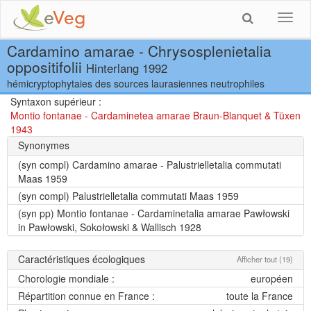
Toggl
navig
Cardamino amarae - Chrysosplenietalia
oppositifolii
Hinterlang 1992
hémicryptophytaies des sources laurasiennes neutrophiles
Syntaxon supérieur :
Montio fontanae - Cardaminetea amarae Braun-Blanquet & Tüxen
1943
Synonymes
(syn compl)
Cardamino amarae - Palustrielletalia commutati
Maas 1959
(syn compl)
Palustrielletalia commutati Maas 1959
(syn pp)
Montio fontanae - Cardaminetalia amarae Pawłowski
in Pawłowski, Sokołowski & Wallisch 1928
Caractéristiques écologiques
Afficher tout (19)
Chorologie mondiale :
européen
Répartition connue en France :
toute la France