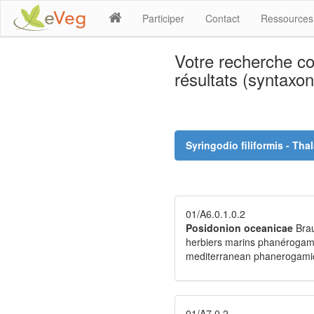
Participer
Contact
Ressource
Votre recherche c
résultats (syntaxon
Syringodio filiformis - Th
01/A6.0.1.0.2
Posidonion oceanicae
Brau
herbiers marins phanérogam
mediterranean phanerogami
01/A7.0.2