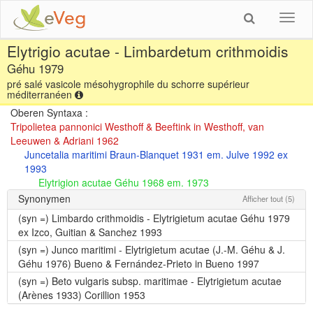
Toggl
navig
Elytrigio acutae - Limbardetum crithmoidis
Géhu 1979
pré salé vasicole mésohygrophile du schorre supérieur
méditerranéen
Oberen Syntaxa :
Tripolietea pannonici Westhoff & Beeftink in Westhoff, van
Leeuwen & Adriani 1962
Juncetalia maritimi Braun-Blanquet 1931 em. Julve 1992 ex
1993
Elytrigion acutae Géhu 1968 em. 1973
Synonymen
Afficher tout (5)
(syn =)
Limbardo crithmoidis - Elytrigietum acutae Géhu 1979
ex Izco, Guitian & Sanchez 1993
(syn =)
Junco maritimi - Elytrigietum acutae (J.-M. Géhu & J.
Géhu 1976) Bueno & Fernández-Prieto in Bueno 1997
(syn =)
Beto vulgaris subsp. maritimae - Elytrigietum acutae
(Arènes 1933) Corillion 1953