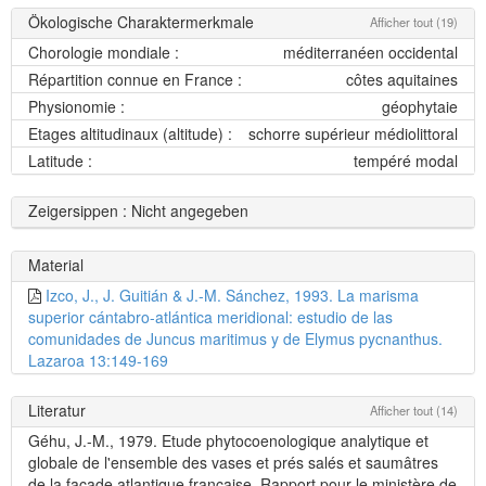
Ökologische Charaktermerkmale
Afficher tout (19)
Chorologie mondiale :
méditerranéen occidental
Répartition connue en France :
côtes aquitaines
Physionomie :
géophytaie
Etages altitudinaux (altitude) :
schorre supérieur médiolittoral
Latitude :
tempéré modal
Zeigersippen : Nicht angegeben
Material
Izco, J., J. Guitián & J.-M. Sánchez, 1993. La marisma
superior cántabro-atlántica meridional: estudio de las
comunidades de Juncus maritimus y de Elymus pycnanthus.
Lazaroa 13:149-169
Literatur
Afficher tout (14)
Géhu, J.-M., 1979. Etude phytocoenologique analytique et
globale de l'ensemble des vases et prés salés et saumâtres
de la façade atlantique française. Rapport pour le ministère de