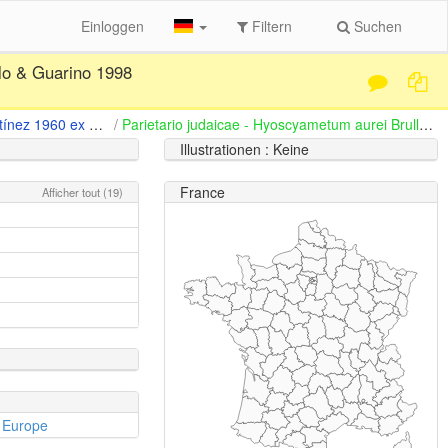
Einloggen
Filtern
Suchen
lo & Guarino 1998
Parietarietalia judaicae Rivas-Martínez 1960 ex Rivas Goday 1964
/
Parietario judaicae - Hyoscyametum aurei Brullo & Guarino 1998
Illustrationen : Keine
France
Afficher tout (19)
n Europe