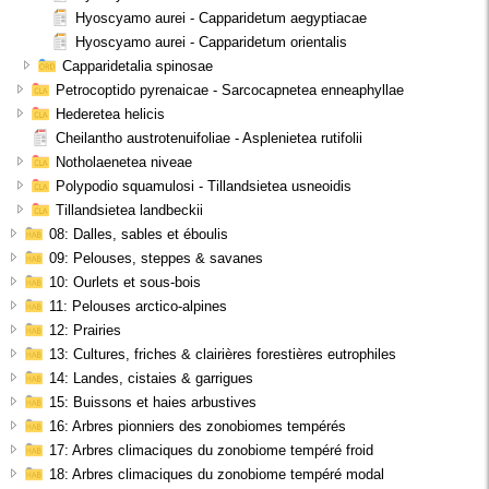
Hyoscyamo aurei - Capparidetum aegyptiacae
Hyoscyamo aurei - Capparidetum orientalis
Capparidetalia spinosae
Petrocoptido pyrenaicae - Sarcocapnetea enneaphyllae
Hederetea helicis
Cheilantho austrotenuifoliae - Asplenietea rutifolii
Notholaenetea niveae
Polypodio squamulosi - Tillandsietea usneoidis
Tillandsietea landbeckii
08: Dalles, sables et éboulis
09: Pelouses, steppes & savanes
10: Ourlets et sous-bois
11: Pelouses arctico-alpines
12: Prairies
13: Cultures, friches & clairières forestières eutrophiles
14: Landes, cistaies & garrigues
15: Buissons et haies arbustives
16: Arbres pionniers des zonobiomes tempérés
17: Arbres climaciques du zonobiome tempéré froid
18: Arbres climaciques du zonobiome tempéré modal