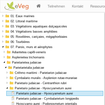
Teilnehmen
Kontakt
Ressourc
01: Eaux marines
02: Littoral maritime
03: Végétations aquatiques dulçaquicoles
04: Végétations basses amphibies
05: Roselières, cariçaies, mégaphorbiaies
06: Tourbières
07: Parois, murs et aérophytes
Adiantetea capilli-veneris
Asplenietea trichomanis
Parietarietea judaicae
Parietarietalia judaicae
Crithmo maritimi - Parietarion judaicae
Cymbalario muralis - Asplenion rutae-murariae
Parietario judaicae - Centranthion rubri
Parietario judaicae - Hyoscyametum aurei
Parietario judaicae - Hyoscyametum aurei
Parietario judaicae - Cymbalarietum longipedis
Hyoscyamo aurei - Podonosmetum orientalis