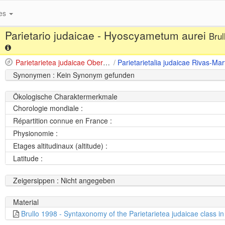
es
Parietario judaicae - Hyoscyametum aurei
Brul
Parietarietea judaicae Oberdorfer 1977
/
Synonymen : Kein Synonym gefunden
Ökologische Charaktermerkmale
Chorologie mondiale :
Répartition connue en France :
Physionomie :
Etages altitudinaux (altitude) :
Latitude :
Zeigersippen : Nicht angegeben
Material
Brullo 1998 - Syntaxonomy of the Parietarietea judaicae class i