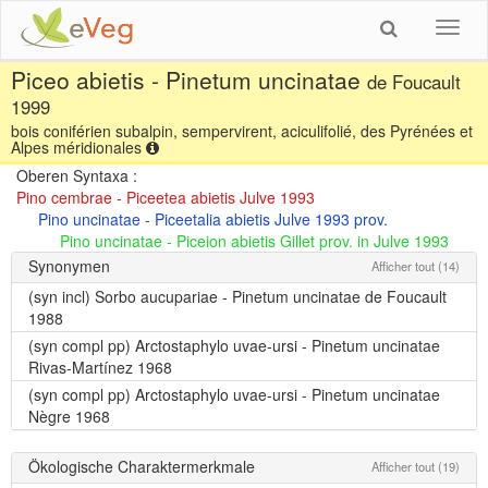
Toggl
navig
Piceo abietis - Pinetum uncinatae
de Foucault
1999
bois coniférien subalpin, sempervirent, aciculifolié, des Pyrénées et
Alpes méridionales
Oberen Syntaxa :
Pino cembrae - Piceetea abietis Julve 1993
Pino uncinatae - Piceetalia abietis Julve 1993 prov.
Pino uncinatae - Piceion abietis Gillet prov. in Julve 1993
Synonymen
Afficher tout (14)
(syn incl)
Sorbo aucupariae - Pinetum uncinatae de Foucault
1988
(syn compl pp)
Arctostaphylo uvae-ursi - Pinetum uncinatae
Rivas-Martínez 1968
(syn compl pp)
Arctostaphylo uvae-ursi - Pinetum uncinatae
Nègre 1968
Ökologische Charaktermerkmale
Afficher tout (19)