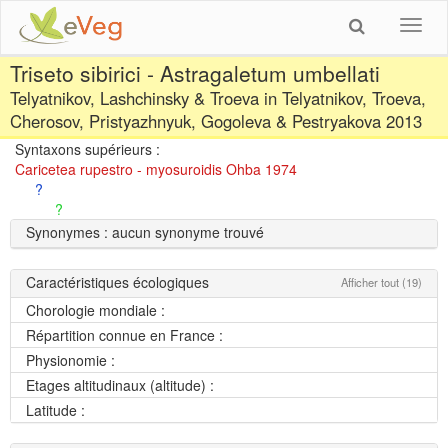
Toggl
navig
Triseto sibirici - Astragaletum umbellati
Telyatnikov, Lashchinsky & Troeva in Telyatnikov, Troeva,
Cherosov, Pristyazhnyuk, Gogoleva & Pestryakova 2013
Syntaxons supérieurs :
Caricetea rupestro - myosuroidis Ohba 1974
?
?
Synonymes : aucun synonyme trouvé
Caractéristiques écologiques
Afficher tout (19)
Chorologie mondiale :
Répartition connue en France :
Physionomie :
Etages altitudinaux (altitude) :
Latitude :