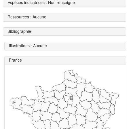
Espèces indicatrices : Non renseigné
Ressources : Aucune
Bibliographie
Illustrations : Aucune
France