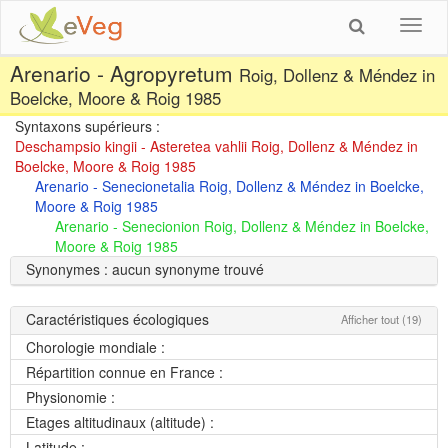
Toggl
navig
Arenario - Agropyretum
Roig, Dollenz & Méndez in
Boelcke, Moore & Roig 1985
Syntaxons supérieurs :
Deschampsio kingii - Asteretea vahlii Roig, Dollenz & Méndez in
Boelcke, Moore & Roig 1985
Arenario - Senecionetalia Roig, Dollenz & Méndez in Boelcke,
Moore & Roig 1985
Arenario - Senecionion Roig, Dollenz & Méndez in Boelcke,
Moore & Roig 1985
Synonymes : aucun synonyme trouvé
Caractéristiques écologiques
Afficher tout (19)
Chorologie mondiale :
Répartition connue en France :
Physionomie :
Etages altitudinaux (altitude) :
Latitude :